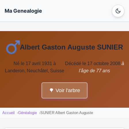
Ma Genealogie
Albert Gaston Auguste SUNIER
Né le 17 avril 1931 à
Décédé le 17 octobre 2008
à
Landeron, Neuchâtel, Suisse
l'âge de 77 ans
🌳 Voir l'arbre
Accueil
Généalogie
SUNIER Albert Gaston Auguste