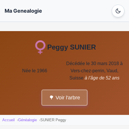
Ma Genealogie
Peggy SUNIER
Décédée le 30 mars 2018 à
Née le 1966
Vers-chez-perrin, Vaud,
Suisse
à l'âge de 52 ans
🌳 Voir l'arbre
Accueil
Généalogie
SUNIER Peggy