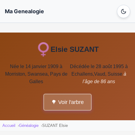
Ma Genealogie
Elsie SUZANT
Née le 14 janvier 1909 à
Décédée le 28 août 1995 à
Morriston, Swansea, Pays de
Echallens,Vaud, Suisse
à
Galles
l'âge de 86 ans
🌳 Voir l'arbre
Accueil
Généalogie
SUZANT Elsie