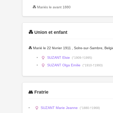
💑 Mariés le avant 1880
💑 Union et enfant
💑 Marié le 22 février 1911 , Solre-sur-Sambre, Belg
SUZANT Elsie
(°1909-†1995)
SUZANT Olga Emilie
(°1910-†1993)
👥 Fratrie
SUZANT Marie Jeanne
(°1880-†1968)