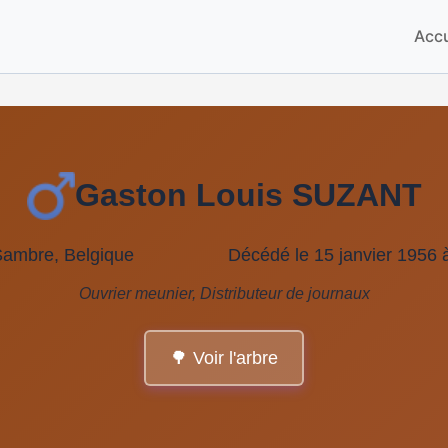
Accu
Gaston Louis SUZANT
Sambre, Belgique
Décédé le 15 janvier 1956 
Ouvrier meunier, Distributeur de journaux
🌳 Voir l'arbre