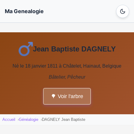
Ma Genealogie
Jean Baptiste DAGNELY
Né le 18 janvier 1811 à Châtelet, Hainaut, Belgique
Bâtelier, Pêcheur
🌳 Voir l'arbre
Accueil
Généalogie
DAGNELY Jean Baptiste