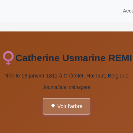
Accu
Catherine Usmarine REMI
Née le 18 janvier 1811 à Châtelet, Hainaut, Belgique
Journalière, ménagère
🌳 Voir l'arbre