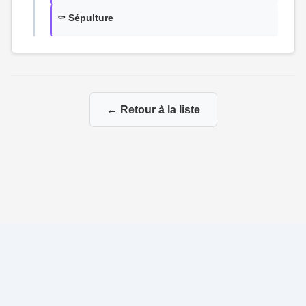
⚰️ Sépulture
← Retour à la liste
© 2026 Ma Genealogie
|
Propulsé par
Gene-Niegles
|