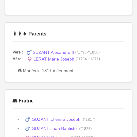
👨‍👩‍👧 Parents
SUZANT Alexandre II
Père :
(°1795-†1858)
LERAT Marie Joseph
Mère :
(°1794-†1871)
💑 Mariés le 1817 à Jeumont
👥 Fratrie
SUZANT Etienne Joseph
(°1817)
SUZANT Jean Baptiste
(°1823)