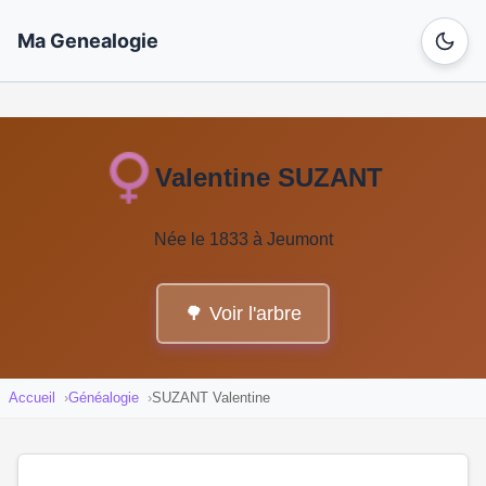
Ma Genealogie
Valentine SUZANT
Née le 1833 à Jeumont
🌳 Voir l'arbre
Accueil
Généalogie
SUZANT Valentine