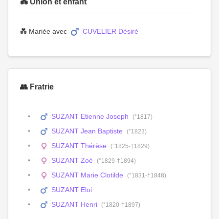
💑 Union et enfant
💑 Mariée avec
CUVELIER Désiré
👥 Fratrie
SUZANT Etienne Joseph
(°1817)
SUZANT Jean Baptiste
(°1823)
SUZANT Thérèse
(°1825-†1829)
SUZANT Zoé
(°1829-†1894)
SUZANT Marie Clotilde
(°1831-†1848)
SUZANT Eloi
SUZANT Henri
(°1820-†1897)