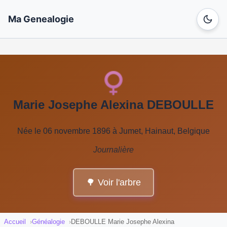
Ma Genealogie
Marie Josephe Alexina DEBOULLE
Née le 06 novembre 1896 à Jumet, Hainaut, Belgique
Journalière
🌳 Voir l'arbre
Accueil
Généalogie
DEBOULLE Marie Josephe Alexina