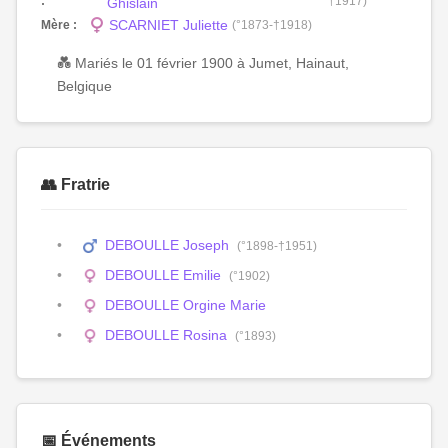
:
†1917)
Ghislain
SCARNIET Juliette
Mère :
(°1873-†1918)
💑 Mariés le 01 février 1900 à Jumet, Hainaut,
Belgique
👥 Fratrie
DEBOULLE Joseph
(°1898-†1951)
DEBOULLE Emilie
(°1902)
DEBOULLE Orgine Marie
DEBOULLE Rosina
(°1893)
📅 Événements