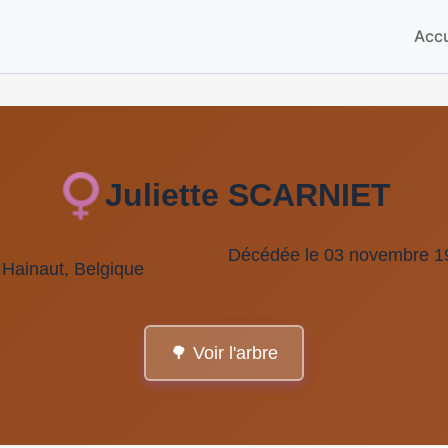
Accu
Juliette SCARNIET
Décédée le 03 novembre 19
 Hainaut, Belgique
🌳 Voir l'arbre