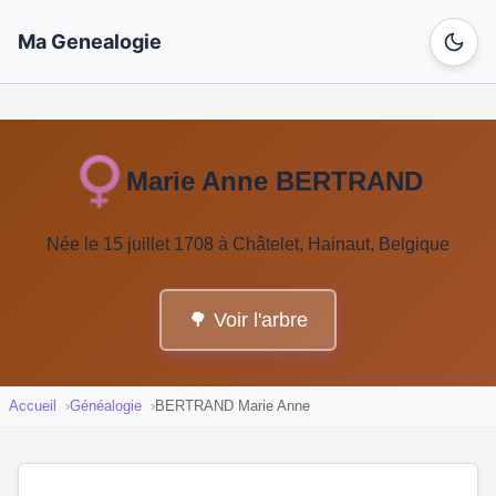
Ma Genealogie
Marie Anne BERTRAND
Née le 15 juillet 1708 à Châtelet, Hainaut, Belgique
🌳 Voir l'arbre
Accueil
Généalogie
BERTRAND Marie Anne