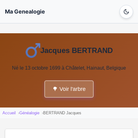
Ma Genealogie
Jacques BERTRAND
Né le 13 octobre 1699 à Châtelet, Hainaut, Belgique
🌳 Voir l'arbre
Accueil
Généalogie
BERTRAND Jacques