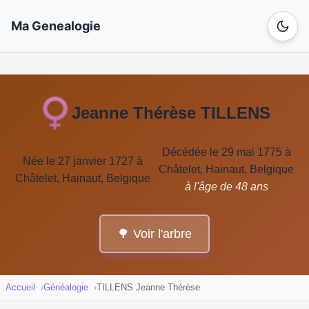
Ma Genealogie
Jeanne Thérèse TILLENS
Décédée le 29 mai 1775 à
Née le 27 janvier 1727 à
Châtelet, Hainaut, Belgique
Châtelet, Hainaut, Belgique
à l'âge de 48 ans
🌳 Voir l'arbre
Accueil
Généalogie
TILLENS Jeanne Thérèse