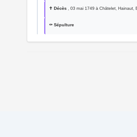
✝️ Décès
, 03 mai 1749 à Châtelet, Hainaut, 
⚰️ Sépulture