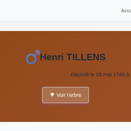
Accu
Henri TILLENS
Décédé le 03 mai 1749 à 
🌳 Voir l'arbre