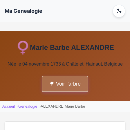
Ma Genealogie
Marie Barbe ALEXANDRE
Née le 04 novembre 1733 à Châtelet, Hainaut, Belgique
🌳 Voir l'arbre
Accueil
Généalogie
ALEXANDRE Marie Barbe