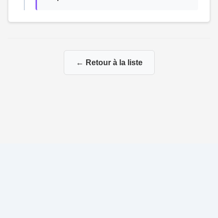
← Retour à la liste
© 2026 Ma Genealogie
|
Propulsé par
Gene-Niegles
|
Administration