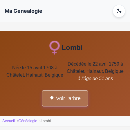
Ma Genealogie
Lombi
Décédée le 22 avril 1759 à
Née le 15 avril 1708 à
Châtelet, Hainaut, Belgique
Châtelet, Hainaut, Belgique
à l'âge de 51 ans
🌳 Voir l'arbre
Accueil
Généalogie
Lombi