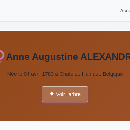
Accu
Anne Augustine ALEXAND
Née le 04 avril 1783 à Châtelet, Hainaut, Belgique
🌳 Voir l'arbre