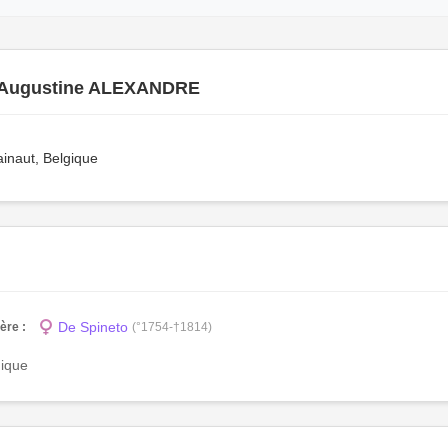
Augustine ALEXANDRE
ainaut, Belgique
De Spineto
ère :
(°1754-†1814)
gique