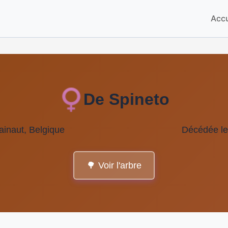
Accu
De Spineto
ainaut, Belgique
Décédée le
🌳 Voir l'arbre