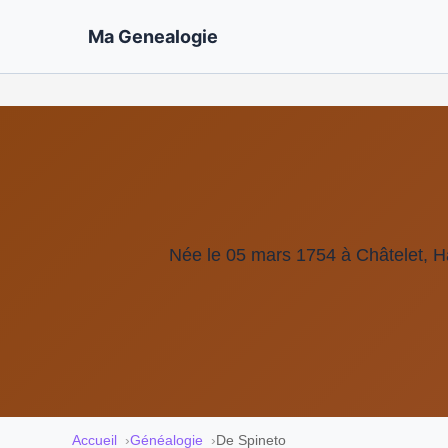
Ma Genealogie
Née le 05 mars 1754 à Châtelet, H
Accueil
Généalogie
De Spineto