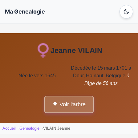
Ma Genealogie
Jeanne VILAIN
Décédée le 15 mars 1701 à
Née le vers 1645
Dour, Hainaut, Belgique
à
l'âge de 56 ans
🌳 Voir l'arbre
Accueil
Généalogie
VILAIN Jeanne