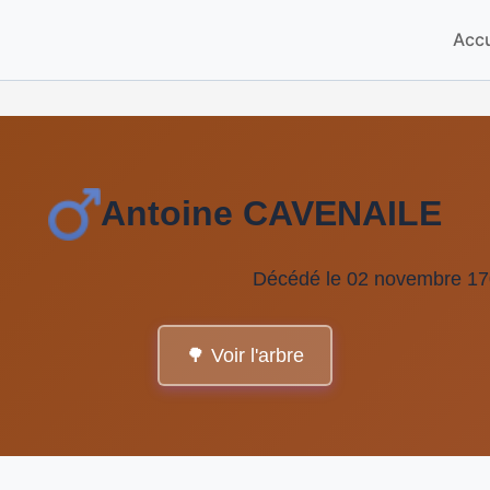
Accu
Antoine CAVENAILE
Décédé le 02 novembre 170
🌳 Voir l'arbre