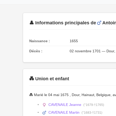
👤 Informations principales de
Antoi
Naissance :
1655
Décès :
02 novembre 1701 — Dour, 
💑 Union et enfant
💑 Marié le 04 mai 1675 , Dour, Hainaut, Belgique, 
CAVENAILE Jeanne
(°1679-†1765)
CAVENAILE Martin
(°1683-†1731)