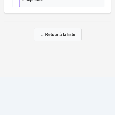
⚰️ Sépulture
← Retour à la liste
© 2026 Ma Genealogie
|
Propulsé par
Gene-Niegles
|
Administration