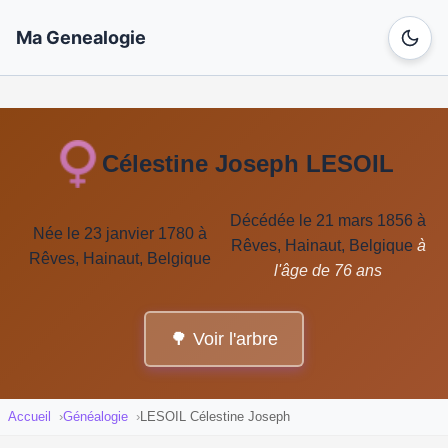
Ma Genealogie
Célestine Joseph LESOIL
Décédée le 21 mars 1856 à
Née le 23 janvier 1780 à
Rêves, Hainaut, Belgique
à
Rêves, Hainaut, Belgique
l'âge de 76 ans
🌳 Voir l'arbre
Accueil
Généalogie
LESOIL Célestine Joseph