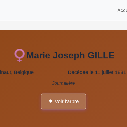
Accu
Marie Joseph GILLE
inaut, Belgique
Décédée le 11 juillet 188
Journalière
🌳 Voir l'arbre