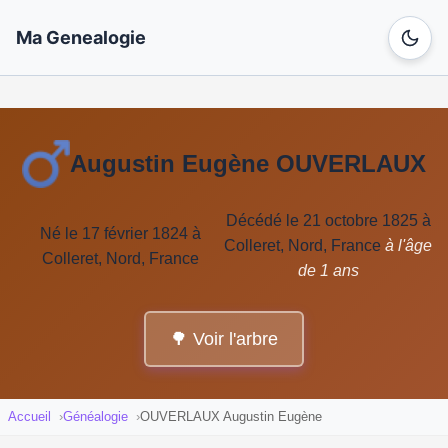
Ma Genealogie
Augustin Eugène OUVERLAUX
Décédé le 21 octobre 1825 à
Né le 17 février 1824 à
Colleret, Nord, France
à l'âge
Colleret, Nord, France
de 1 ans
🌳 Voir l'arbre
Accueil
Généalogie
OUVERLAUX Augustin Eugène