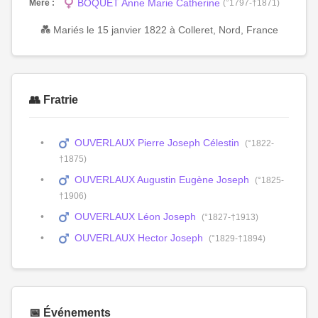
BOQUET Anne Marie Catherine
Mère :
(°1797-†1871)
💑 Mariés le 15 janvier 1822 à Colleret, Nord, France
👥 Fratrie
OUVERLAUX Pierre Joseph Célestin
(°1822-
†1875)
OUVERLAUX Augustin Eugène Joseph
(°1825-
†1906)
OUVERLAUX Léon Joseph
(°1827-†1913)
OUVERLAUX Hector Joseph
(°1829-†1894)
📅 Événements