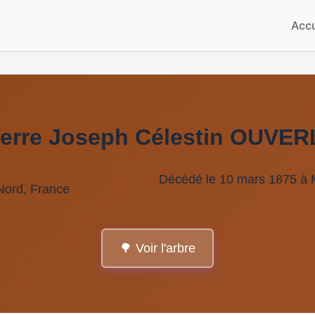
Accu
ierre Joseph Célestin OUVE
Décédé le 10 mars 1875 à 
 Nord, France
🌳 Voir l'arbre