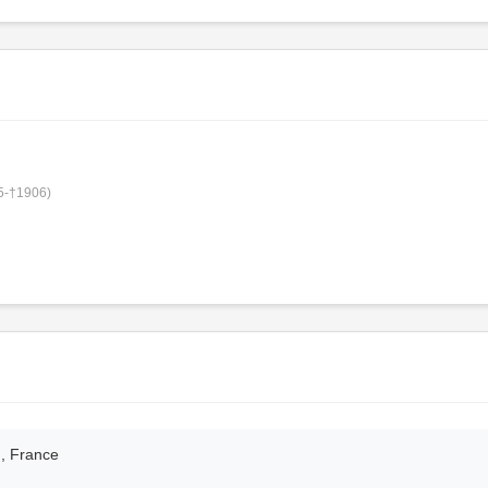
5-†1906)
d, France