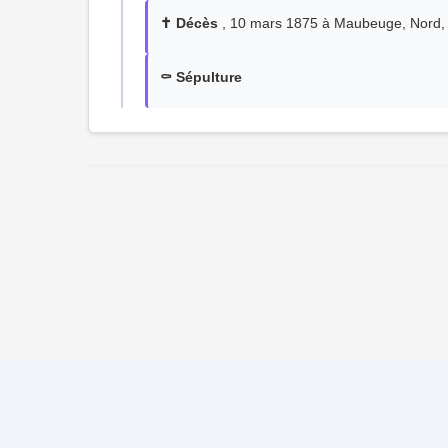
✝️ Décès
, 10 mars 1875 à Maubeuge, Nord, 
⚰️ Sépulture