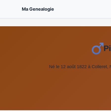
Ma Genealogie
P
Né le 12 août 1822 à Colleret,