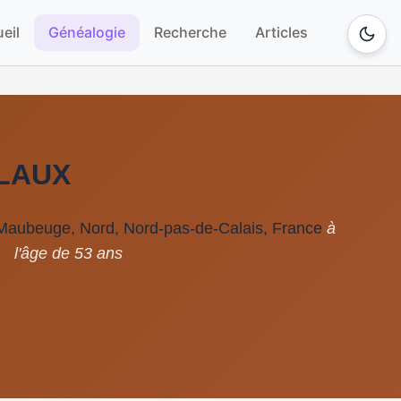
eil
Généalogie
Recherche
Articles
RLAUX
Maubeuge, Nord, Nord-pas-de-Calais, France
à
l'âge de 53 ans