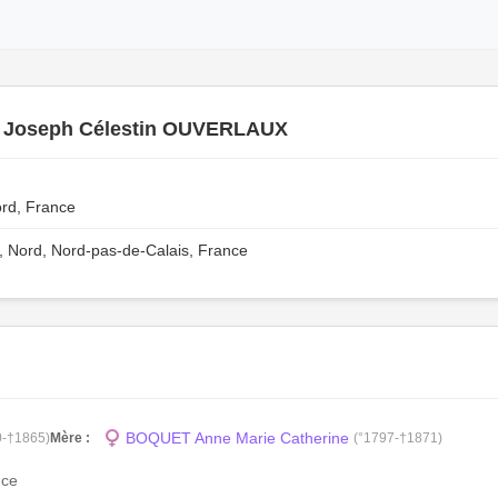
e Joseph Célestin OUVERLAUX
ord, France
Nord, Nord-pas-de-Calais, France
BOQUET Anne Marie Catherine
0-†1865)
Mère :
(°1797-†1871)
nce