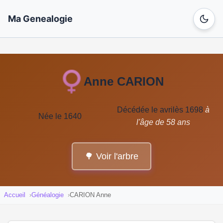
Ma Genealogie
Anne CARION
Décédée le avrilès 1698
à
Née le 1640
l'âge de 58 ans
🌳 Voir l'arbre
Accueil
Généalogie
CARION Anne