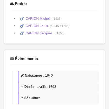
👥 Fratrie
CARION Michel
(°1635)
CARION Louis
(°1645-†1705)
CARION Jacques
(°1650)
📅 Événements
👶 Naissance
, 1640
✝️ Décès
, avrilès 1698
⚰️ Sépulture