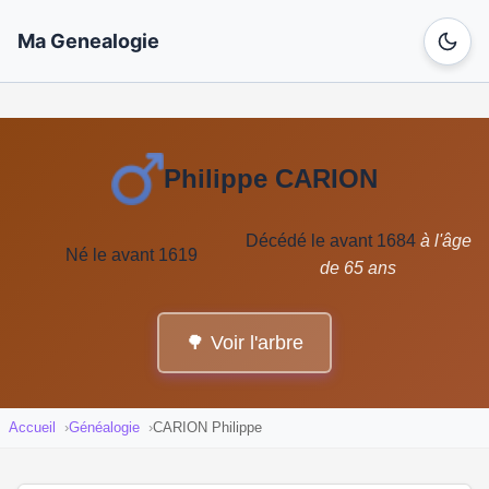
Ma Genealogie
Philippe CARION
Décédé le avant 1684
à l'âge
Né le avant 1619
de 65 ans
🌳 Voir l'arbre
Accueil
Généalogie
CARION Philippe