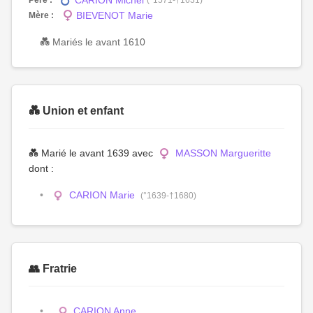
CARION Michel
BIEVENOT Marie
Mère :
💑 Mariés le avant 1610
💑 Union et enfant
💑 Marié le avant 1639 avec
MASSON Margueritte
dont :
CARION Marie
(°1639-†1680)
👥 Fratrie
CARION Anne