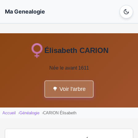
Ma Genealogie
Élisabeth CARION
Née le avant 1611
🌳 Voir l'arbre
Accueil
Généalogie
CARION Élisabeth