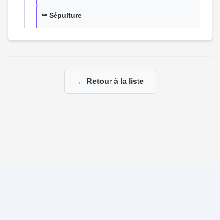
⚰️ Sépulture
← Retour à la liste
© 2026 Ma Genealogie
|
Propulsé par
Gene-Niegles
|