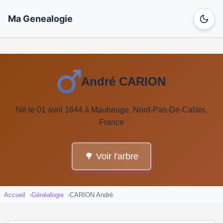
Ma Genealogie
André CARION
Né le 01 avril 1644 à Maubeuge, Nord-Pas-De-Calais,
France
🌳 Voir l'arbre
Accueil
Généalogie
CARION André