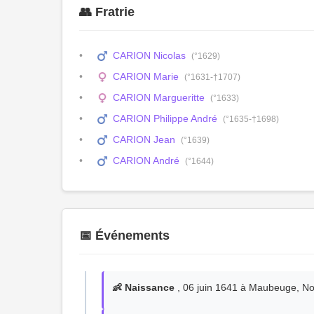
👥 Fratrie
CARION Nicolas
(°1629)
CARION Marie
(°1631-†1707)
CARION Margueritte
(°1633)
CARION Philippe André
(°1635-†1698)
CARION Jean
(°1639)
CARION André
(°1644)
📅 Événements
👶 Naissance
, 06 juin 1641 à Maubeuge, No