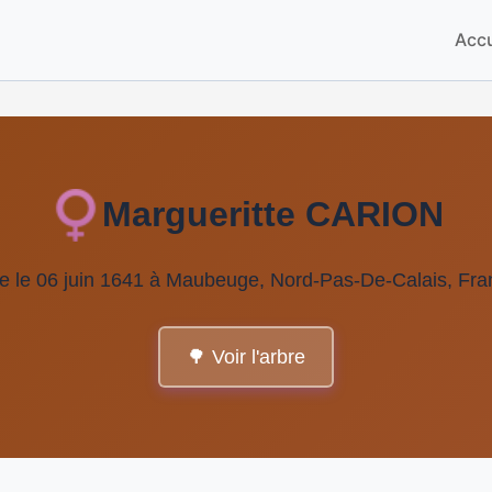
Accu
Margueritte CARION
e le 06 juin 1641 à Maubeuge, Nord-Pas-De-Calais, Fra
🌳 Voir l'arbre