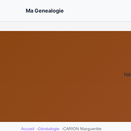
Ma Genealogie
Né
Accueil
Généalogie
CARION Margueritte