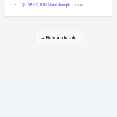
DEMOULIN Marie Joseph
(°1708)
← Retour à la liste
© 2026 Ma Genealogie
|
Propulsé par
Gene-Niegles
|
Administration