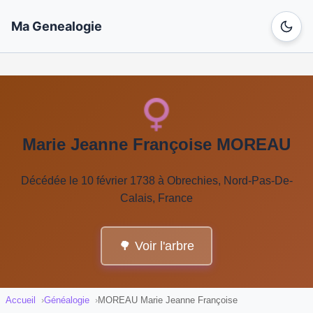
Ma Genealogie
Marie Jeanne Françoise MOREAU
Décédée le 10 février 1738 à Obrechies, Nord-Pas-De-
Calais, France
🌳 Voir l'arbre
Accueil
Généalogie
MOREAU Marie Jeanne Françoise