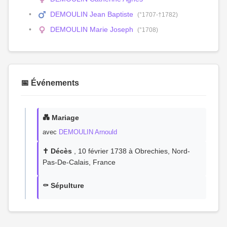
DEMOULIN Jean Baptiste
(°1707-†1782)
DEMOULIN Marie Joseph
(°1708)
📅 Événements
💑 Mariage
avec
DEMOULIN Arnould
✝️ Décès
, 10 février 1738 à Obrechies, Nord-
Pas-De-Calais, France
⚰️ Sépulture