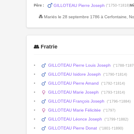
GILLOTEAU Pierre Joseph
Père :
(°1750-†1818)
Mè
💑 Mariés le 28 septembre 1786 à Cerfontaine, N
👥 Fratrie
GILLOTEAU Pierre Louis Joseph
(°1788-†187
GILLOTEAU Isidore Joseph
(°1790-†1814)
GILLOTEAU Pierre Amand
(°1792-†1814)
GILLOTEAU Marie Joseph
(°1793-†1814)
GILLOTEAU François Joseph
(°1796-†1884)
GILLOTEAU Marie Félicitée
(°1797)
GILLOTEAU Léonce Joseph
(°1799-†1882)
GILLOTEAU Pierre Donat
(°1801-†1890)