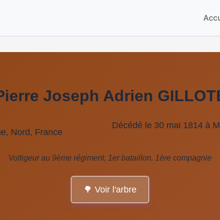
Accu
Pierre Joseph Adrien GILLO
Décédé le 30 mai 1814 à M
ne, Nord, France
Voltigeur au 9ème régiment, 1er bataillon, 1ère compagnie
🌳 Voir l'arbre