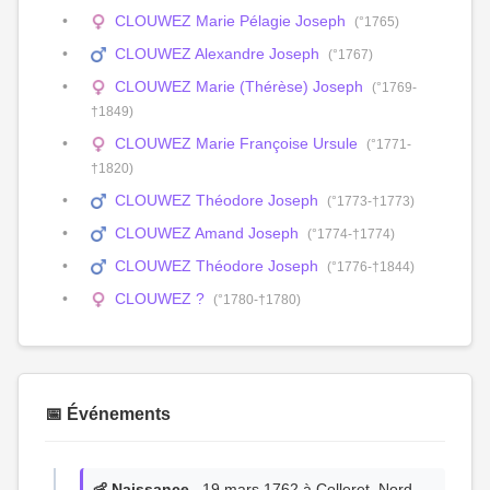
CLOUWEZ Marie Pélagie Joseph
(°1765)
CLOUWEZ Alexandre Joseph
(°1767)
CLOUWEZ Marie (Thérèse) Joseph
(°1769-
†1849)
CLOUWEZ Marie Françoise Ursule
(°1771-
†1820)
CLOUWEZ Théodore Joseph
(°1773-†1773)
CLOUWEZ Amand Joseph
(°1774-†1774)
CLOUWEZ Théodore Joseph
(°1776-†1844)
CLOUWEZ ?
(°1780-†1780)
📅 Événements
👶 Naissance
, 19 mars 1762 à Colleret, Nord,