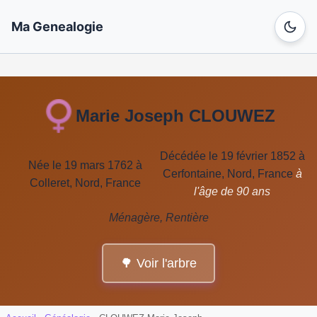
Ma Genealogie
Marie Joseph CLOUWEZ
Décédée le 19 février 1852 à
Née le 19 mars 1762 à
Cerfontaine, Nord, France
à
Colleret, Nord, France
l'âge de 90 ans
Ménagère, Rentière
🌳 Voir l'arbre