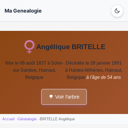
Ma Genealogie
Angélique BRITELLE
Née le 06 août 1837 à Solre-
Décédée le 28 janvier 1891
sur-Sambre, Hainaut,
à Hantes-Wihéries, Hainaut,
Belgique
Belgique
à l'âge de 54 ans
🌳 Voir l'arbre
Accueil
Généalogie
BRITELLE Angélique