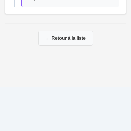
← Retour à la liste
© 2026 Ma Genealogie
|
Propulsé par
Gene-Niegles
|
Administration