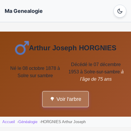
Ma Genealogie
Arthur Joseph HORGNIES
Décédé le 07 décembre
Né le 08 octobre 1878 à
1953 à Solre-sur-sambre
à
Solre sur sambre
l'âge de 75 ans
🌳 Voir l'arbre
Accueil
Généalogie
HORGNIES Arthur Joseph