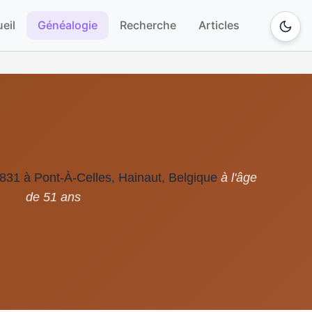
eil
Généalogie
Recherche
Articles
31 à Pont-À-Celles, Hainaut, Belgique
à l'âge
de 51 ans