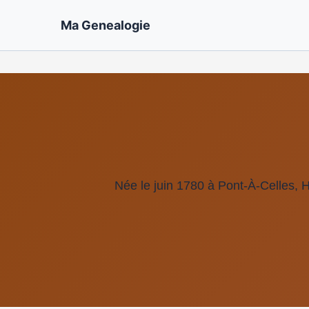
Ma Genealogie
Née le juin 1780 à Pont-À-Celles, 