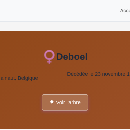
Accu
Deboel
Décédée le 23 novembre 18
Hainaut, Belgique
🌳 Voir l'arbre