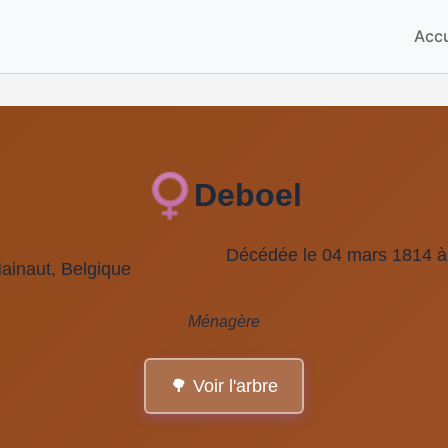
Accu
Deboel
Décédée le 04 mars 1814 à 
Hainaut, Belgique
Ménagère
🌳 Voir l'arbre