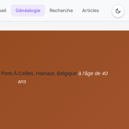
eil
Généalogie
Recherche
Articles
Pont-À-Celles, Hainaut, Belgique
à l'âge de 40
ans