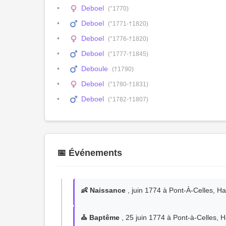
Deboel
(°1770)
Deboel
(°1771-†1820)
Deboel
(°1776-†1820)
Deboel
(°1777-†1845)
Deboule
(†1790)
Deboel
(°1780-†1831)
Deboel
(°1782-†1807)
📅 Événements
👶 Naissance
, juin 1774 à Pont-À-Celles, Ha
⛪ Baptême
, 25 juin 1774 à Pont-à-Celles, H