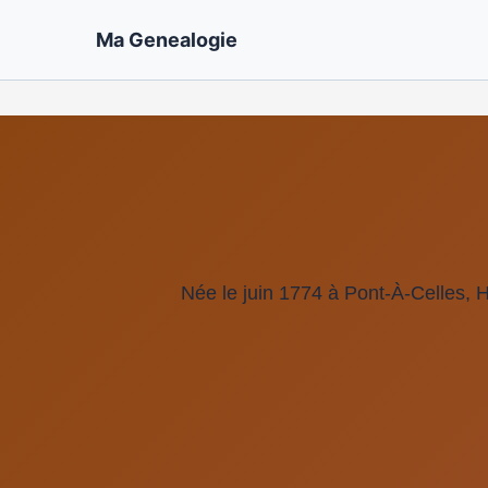
Ma Genealogie
Née le juin 1774 à Pont-À-Celles, 