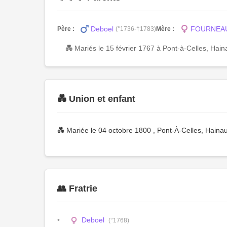
Deboel
FOURNEAU 
Père :
(°1736-†1783)
Mère :
💑 Mariés le 15 février 1767 à Pont-à-Celles, Hain
💑 Union et enfant
💑 Mariée le 04 octobre 1800 , Pont-À-Celles, Haina
👥 Fratrie
Deboel
(°1768)