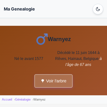
Ma Genealogie
Warnyez
Décédé le 11 juin 1644 à
Né le avant 1577
Rêves, Hainaut, Belgique
à
l'âge de 67 ans
🌳 Voir l'arbre
Accueil
Généalogie
Warnyez