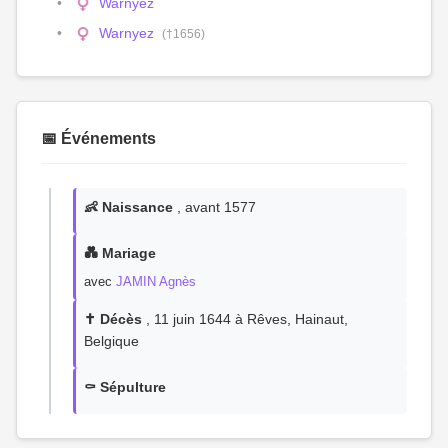
Warnyez
Warnyez
(†1656)
📅 Événements
👶 Naissance
, avant 1577
💑 Mariage
avec
JAMIN Agnès
✝️ Décès
, 11 juin 1644 à Rêves, Hainaut,
Belgique
⚰️ Sépulture