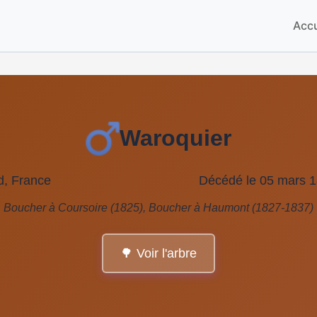
Accu
Waroquier
d, France
Décédé le 05 mars 
Boucher à Coursoire (1825), Boucher à Haumont (1827-1837)
🌳 Voir l'arbre