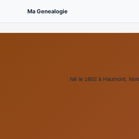
Ma Genealogie
Né le 1802 à Haumont, Nor