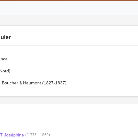
uier
ance
Nord)
), Boucher à Haumont (1827-1837)
T Joséphine
(°1775-†1850)