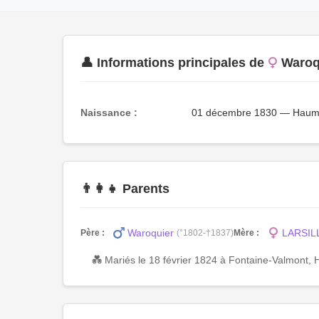
👤 Informations principales de
Waroq
Naissance :
01 décembre 1830 — Haumo
👨‍👩‍👧 Parents
Waroquier
LARSILL
Père :
(°1802-†1837)
Mère :
💑 Mariés le 18 février 1824 à Fontaine-Valmont, 