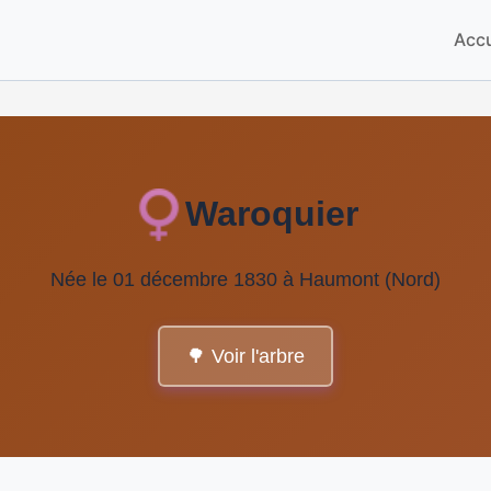
Accu
Waroquier
Née le 01 décembre 1830 à Haumont (Nord)
🌳 Voir l'arbre