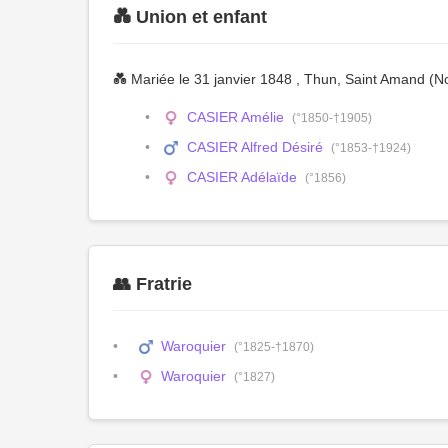
💑 Union et enfant
💑 Mariée le 31 janvier 1848 , Thun, Saint Amand (N
CASIER Amélie
(°1850-†1905)
CASIER Alfred Désiré
(°1853-†1924)
CASIER Adélaïde
(°1856)
👥 Fratrie
Waroquier
(°1825-†1870)
Waroquier
(°1827)