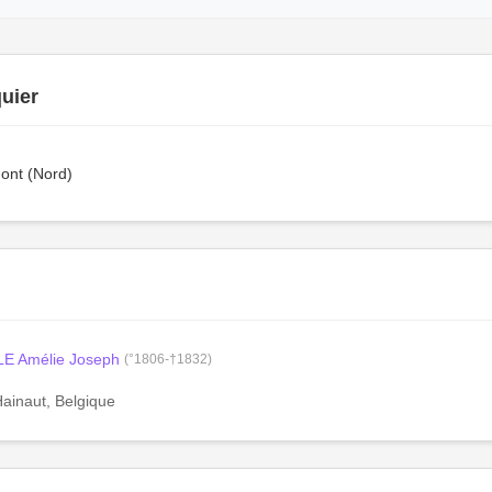
uier
nt (Nord)
E Amélie Joseph
(°1806-†1832)
Hainaut, Belgique