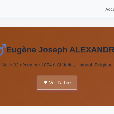
Accu
Eugène Joseph ALEXAND
Né le 02 décembre 1874 à Châtelet, Hainaut, Belgique
🌳 Voir l'arbre