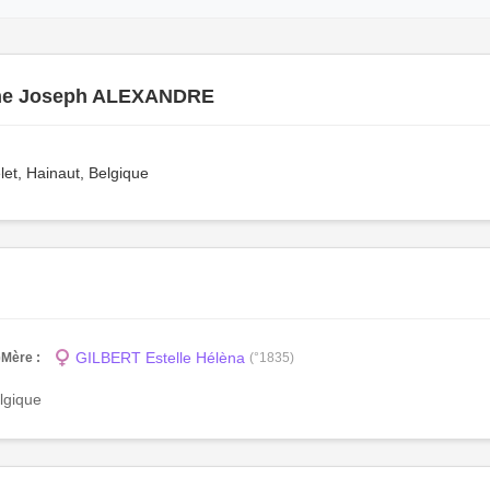
ne Joseph ALEXANDRE
t, Hainaut, Belgique
GILBERT Estelle Hélèna
)
Mère :
(°1835)
lgique