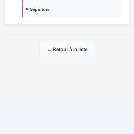
⚰️ Sépulture
← Retour à la liste
© 2026 Ma Genealogie
|
Propulsé par
Gene-Niegles
|