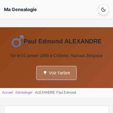
Ma Genealogie
Paul Edmond ALEXANDRE
Né le 01 janvier 1866 à Châtelet, Hainaut, Belgique
🌳 Voir l'arbre
Accueil
Généalogie
ALEXANDRE Paul Edmond