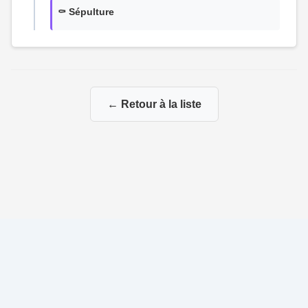
⚰️ Sépulture
← Retour à la liste
© 2026 Ma Genealogie
|
Propulsé par
Gene-Niegles
|
Administration