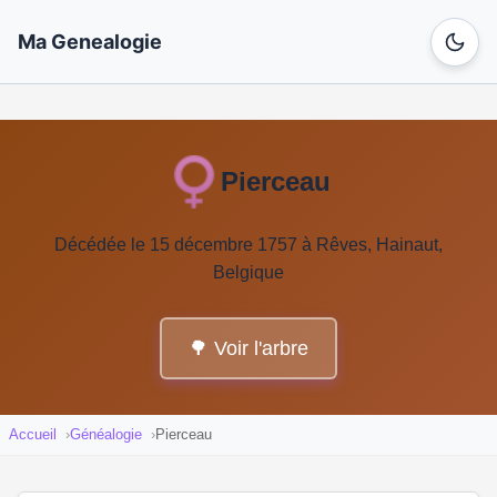
Ma Genealogie
Pierceau
Décédée le 15 décembre 1757 à Rêves, Hainaut,
Belgique
🌳 Voir l'arbre
Accueil
Généalogie
Pierceau