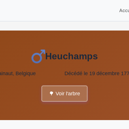
Accu
Heuchamps
inaut, Belgique
Décédé le 19 décembre 177
🌳 Voir l'arbre