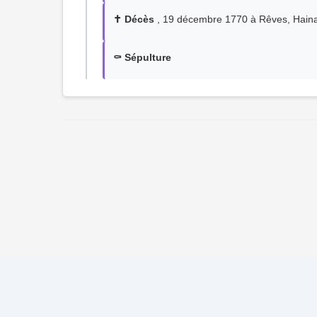
✝️ Décès
, 19 décembre 1770 à Rêves, Haina
⚰️ Sépulture