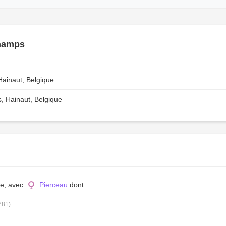
hamps
ainaut, Belgique
 Hainaut, Belgique
ue, avec
Pierceau
dont :
781)