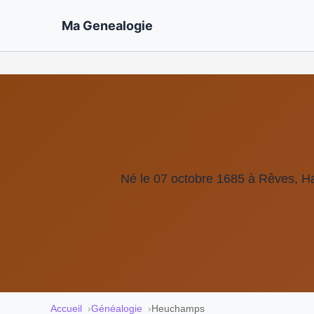
Ma Genealogie
Né le 07 octobre 1685 à Rêves, Ha
Accueil
Généalogie
Heuchamps