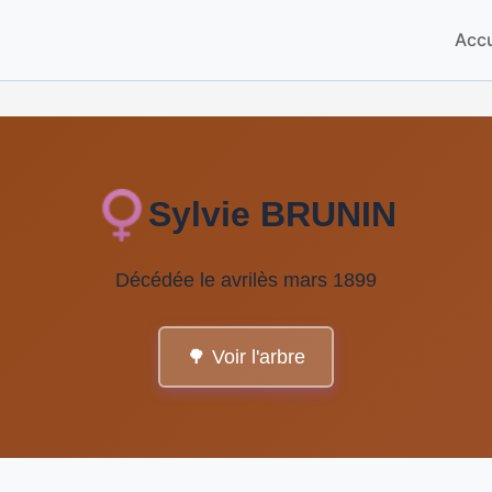
Accu
Sylvie BRUNIN
Décédée le avrilès mars 1899
🌳 Voir l'arbre