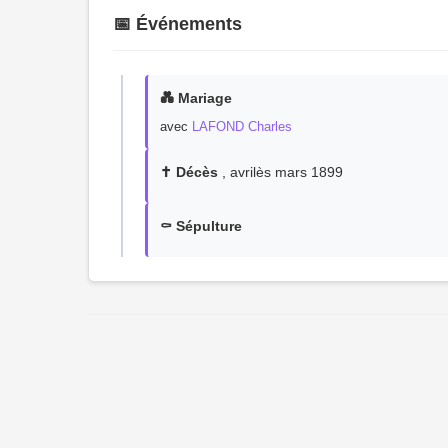
📅 Événements
💑 Mariage
avec
LAFOND Charles
✝️ Décès
, avrilès mars 1899
⚰️ Sépulture