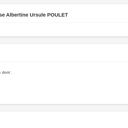
sse Albertine Ursule POULET
h
dont :