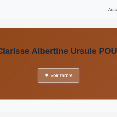
Accu
Clarisse Albertine Ursule PO
🌳 Voir l'arbre