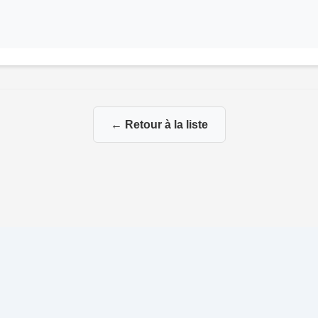
← Retour à la liste
© 2026 Ma Genealogie
|
Propulsé par
Gene-Niegles
|
Administration