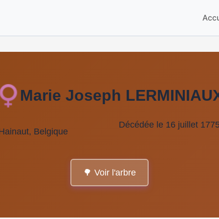
Accu
Marie Joseph LERMINIAU
Décédée le 16 juillet 177
Hainaut, Belgique
🌳 Voir l'arbre