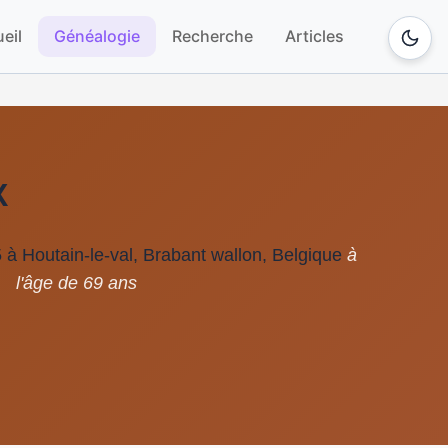
eil
Généalogie
Recherche
Articles
X
5 à Houtain-le-val, Brabant wallon, Belgique
à
l'âge de 69 ans