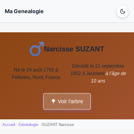
Ma Genealogie
Narcisse SUZANT
Décédé le 21 septembre
Né le 24 août 1792 à
1802 à Jeumont
à l'âge de
Felleries, Nord, France
10 ans
🌳 Voir l'arbre
Accueil
Généalogie
SUZANT Narcisse