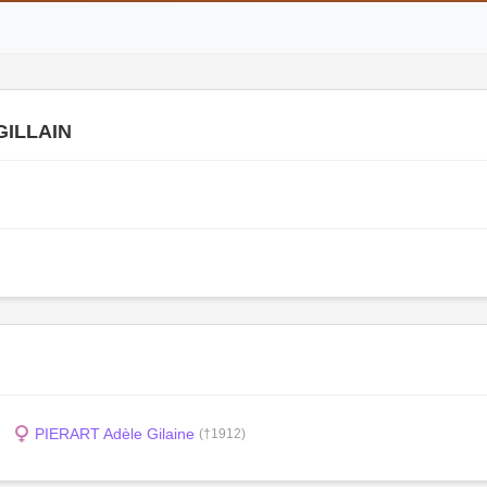
GILLAIN
PIERART Adèle Gilaine
(†1912)