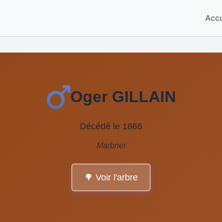
Accu
Oger GILLAIN
Décédé le 1866
Marbrier
🌳 Voir l'arbre