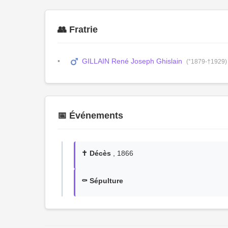
👥 Fratrie
GILLAIN René Joseph Ghislain
(°1879-†1929)
📅 Événements
✝️ Décès
, 1866
⚰️ Sépulture